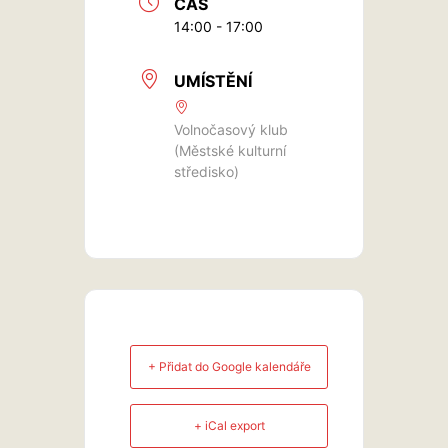
ČAS
14:00 - 17:00
UMÍSTĚNÍ
Volnočasový klub
(Městské kulturní
středisko)
+ Přidat do Google kalendáře
+ iCal export