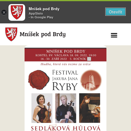
Mníšek pod Brdy
Otevřít
×
AppSisto
- In Google Play
Search for: