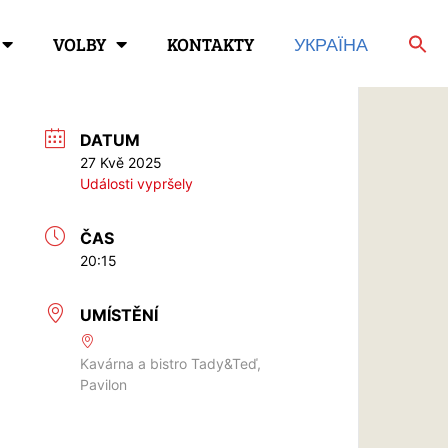
VOLBY
KONTAKTY
УКРАЇНА
DATUM
27 Kvě 2025
Události vypršely
ČAS
20:15
UMÍSTĚNÍ
Kavárna a bistro Tady&Teď,
Pavilon