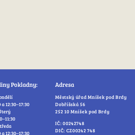
diny Pokladny:
Adresa
ondělí
Městský úřad Mníšek pod Brdy
0 a 12:30–17:30
Dobříšská 56
Úterý
252 10 Mníšek pod Brdy
30–11:30
IČ: 00242748
tředa
DIČ: CZ00242 748
0 a 12:30–17:30