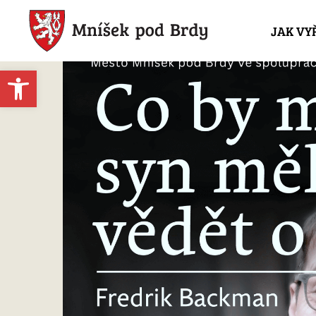
JAK VY
Open toolbar