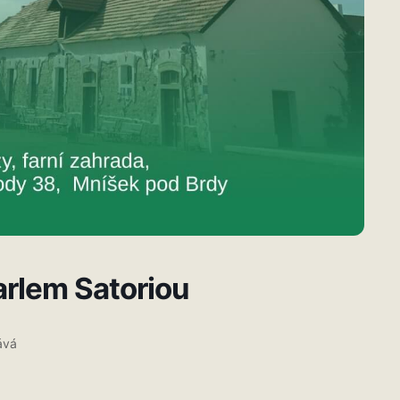
arlem Satoriou
ává