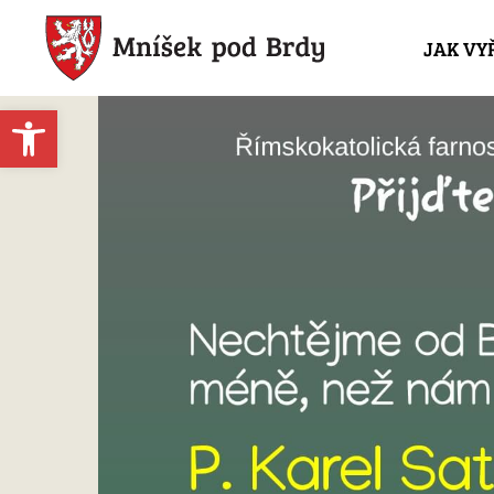
JAK VY
Open toolbar