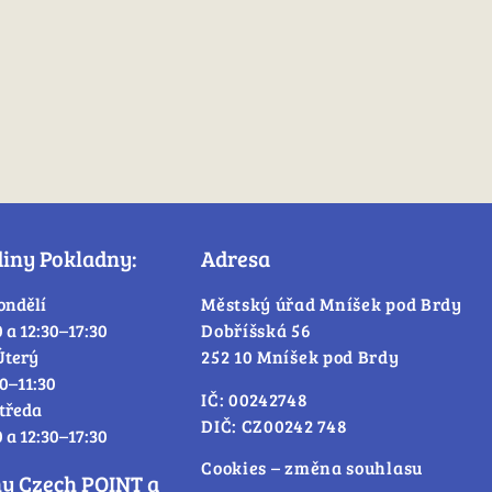
diny Pokladny:
Adresa
ondělí
Městský úřad Mníšek pod Brdy
0 a 12:30–17:30
Dobříšská 56
Úterý
252 10 Mníšek pod Brdy
30–11:30
IČ: 00242748
tředa
DIČ: CZ00242 748
0 a 12:30–17:30
Cookies – změna souhlasu
ny Czech POINT a