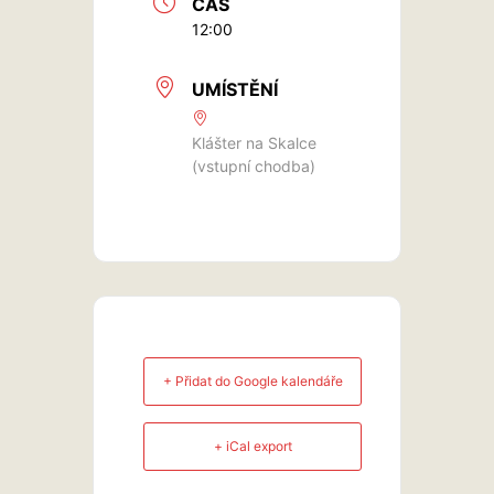
ČAS
12:00
UMÍSTĚNÍ
Klášter na Skalce
(vstupní chodba)
+ Přidat do Google kalendáře
+ iCal export