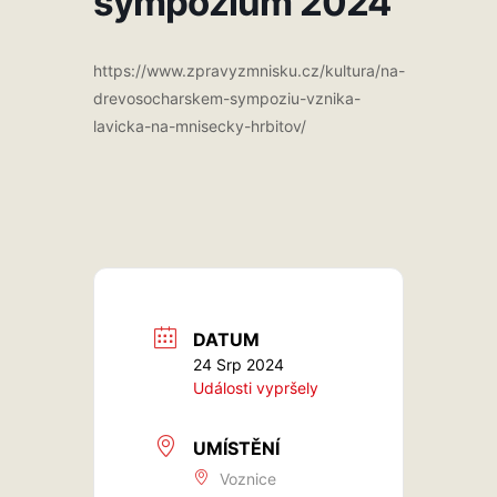
sympozium 2024
https://www.zpravyzmnisku.cz/kultura/na-
drevosocharskem-sympoziu-vznika-
lavicka-na-mnisecky-hrbitov/
DATUM
24 Srp 2024
Události vypršely
UMÍSTĚNÍ
Voznice