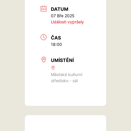
DATUM
07 Bře 2025
Události vypršely
ČAS
18:00
UMÍSTĚNÍ
Městské kulturní
středisko - sál