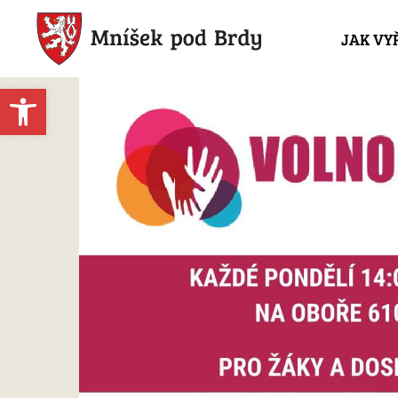
JAK VY
Open toolbar