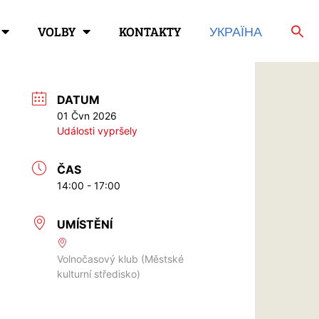
VOLBY
KONTAKTY
УКРАЇНА
DATUM
01 Čvn 2026
Události vypršely
ČAS
14:00 - 17:00
UMÍSTĚNÍ
Volnočasový klub (Městské
kulturní středisko)