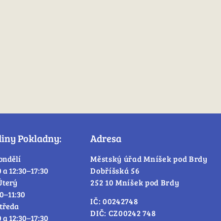
diny Pokladny:
Adresa
ondělí
Městský úřad Mníšek pod Brdy
0 a 12:30–17:30
Dobříšská 56
Úterý
252 10 Mníšek pod Brdy
30–11:30
IČ: 00242748
tředa
DIČ: CZ00242 748
0 a 12:30–17:30