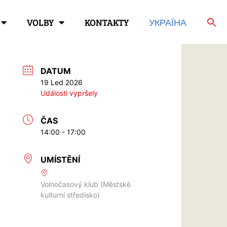
VOLBY
KONTAKTY
УКРАЇНА
DATUM
19 Led 2026
Události vypršely
ČAS
14:00 - 17:00
UMÍSTĚNÍ
Volnočasový klub (Městské
kulturní středisko)