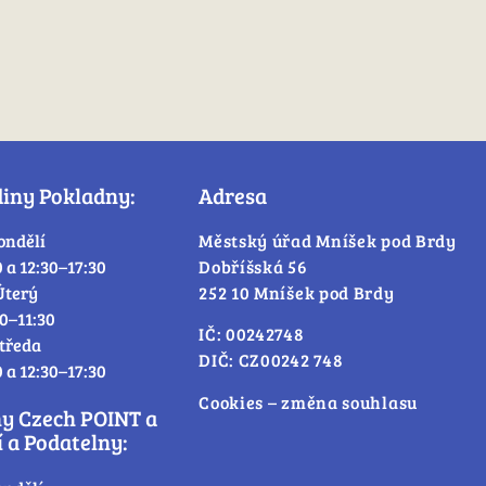
diny Pokladny:
Adresa
ondělí
Městský úřad Mníšek pod Brdy
0 a 12:30–17:30
Dobříšská 56
Úterý
252 10 Mníšek pod Brdy
30–11:30
IČ: 00242748
tředa
DIČ: CZ00242 748
0 a 12:30–17:30
Cookies – změna souhlasu
ny Czech POINT a
 a Podatelny: