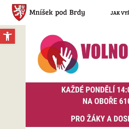
JAK VY
Open toolbar