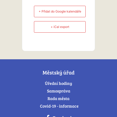
+ Přidat do Google kalendáře
+ iCal export
Městský úřad
Úřední hodiny
Samospráva
Rada města
Covid-19 - informace