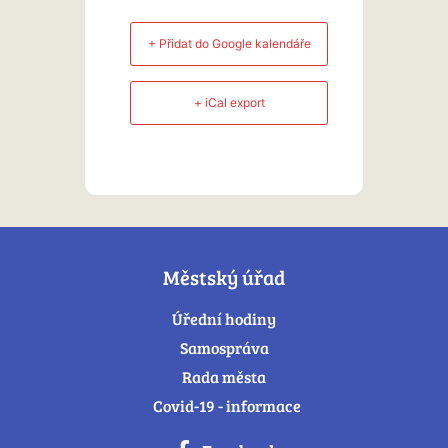
+ Přidat do Google kalendáře
+ iCal export
Městský úřad
Úřední hodiny
Samospráva
Rada města
Covid-19 - informace