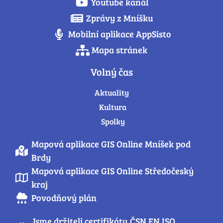
Youtube kanál
Zprávy z Mníšku
Mobilní aplikace AppSisto
Mapa stránek
Volný čas
Aktuality
Kultura
Spolky
Mapová aplikace GIS Online Mníšek pod
Brdy
Mapová aplikace GIS Online Středočeský
kraj
Povodňový plán
Jsme držiteli certifikátu ČSN EN ISO