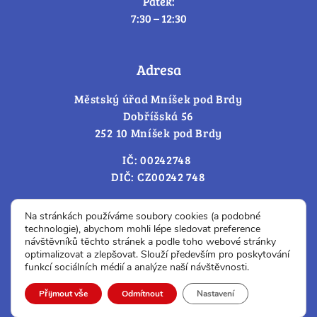
Pátek:
7:30 – 12:30
Adresa
Městský úřad Mníšek pod Brdy
Dobříšská 56
252 10 Mníšek pod Brdy
IČ: 00242748
DIČ: CZ00242 748
Cookies – změna souhlasu
Na stránkách používáme soubory cookies (a podobné
technologie), abychom mohli lépe sledovat preference
návštěvníků těchto stránek a podle toho webové stránky
optimalizovat a zlepšovat. Slouží především pro poskytování
Prohlášení o přístupnosti
funkcí sociálních médií a analýze naší návštěvnosti.
© Všechna práva vyhrazena.
Přijmout vše
Odmítnout
Nastavení