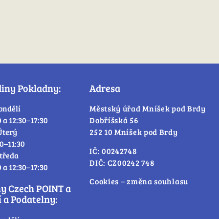
diny Pokladny:
Adresa
ondělí
Městský úřad Mníšek pod Brdy
0 a 12:30–17:30
Dobříšská 56
Úterý
252 10 Mníšek pod Brdy
30–11:30
IČ: 00242748
tředa
DIČ: CZ00242 748
0 a 12:30–17:30
Cookies – změna souhlasu
ny Czech POINT a
 a Podatelny: