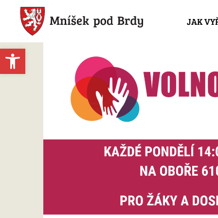
JAK VY
Open toolbar