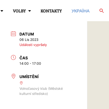
VOLBY
KONTAKTY
УКРАЇНА
DATUM
06 Lis 2023
Události vypršely
ČAS
14:00 - 17:00
UMÍSTĚNÍ
Volnočasový klub (Městské
kulturní středisko)