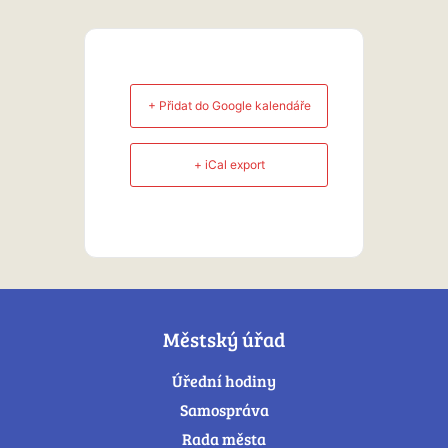
+ Přidat do Google kalendáře
+ iCal export
Městský úřad
Úřední hodiny
Samospráva
Rada města