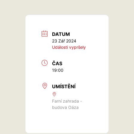
DATUM
23 Zář 2024
Události vypršely
ČAS
19:00
UMÍSTĚNÍ
Farní zahrada -
budova Oáza