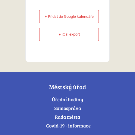
+ Přidat do Google kalendáře
+ iCal export
Městský úřad
Úřední hodiny
Samospráva
Rada města
Covid-19 - informace