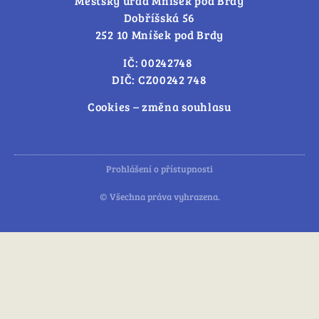
Městský úřad Mníšek pod Brdy
Dobříšská 56
252 10 Mníšek pod Brdy
IČ: 00242748
DIČ: CZ00242 748
Cookies – změna souhlasu
Prohlášení o přístupnosti
© Všechna práva vyhrazena.