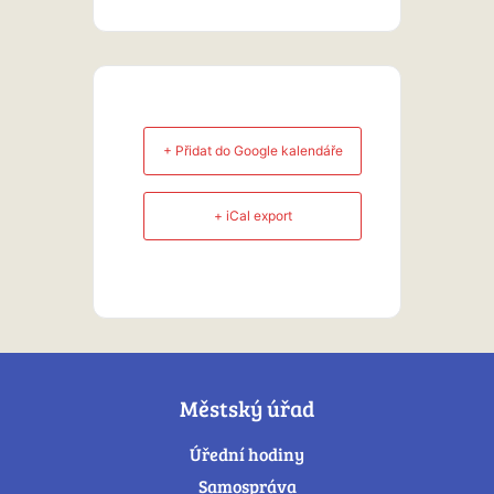
+ Přidat do Google kalendáře
+ iCal export
Městský úřad
Úřední hodiny
Samospráva