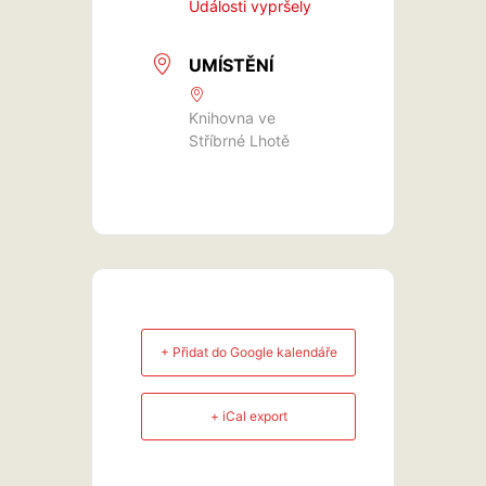
Události vypršely
UMÍSTĚNÍ
Knihovna ve
Stříbrné Lhotě
+ Přidat do Google kalendáře
+ iCal export