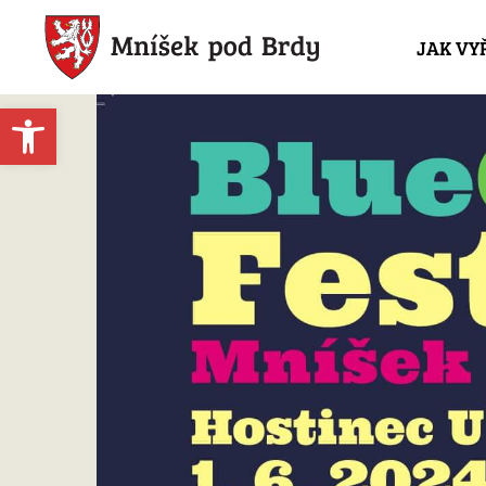
JAK VY
Open toolbar