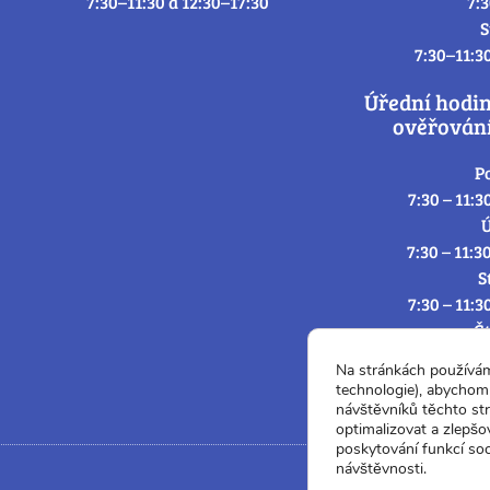
7:30–11:30 a 12:30–17:30
7:
S
7:30–11:3
Úřední hodi
ověřování
P
7:30 – 11:3
Ú
7:30 – 11:3
S
7:30 – 11:3
Č
7:30 – 11:3
Na stránkách používá
P
technologie), abychom 
7:3
návštěvníků těchto st
optimalizovat a zlepšo
poskytování funkcí soc
návštěvnosti.