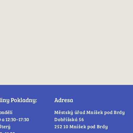
diny Pokladny:
Adresa
ondělí
Městský úřad Mníšek pod Brdy
0 a 12:30–17:30
Dobříšská 56
Úterý
252 10 Mníšek pod Brdy