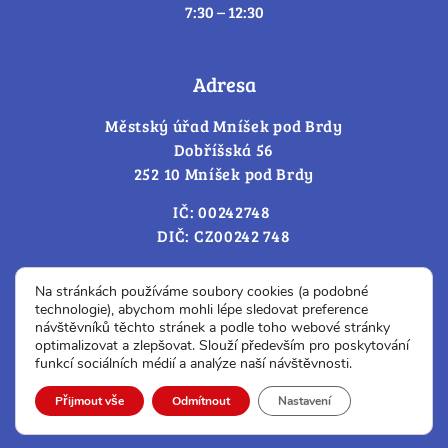
7:30 – 12:30
Adresa
Městský úřad Mníšek pod Brdy
Dobříšská 56
252 10 Mníšek pod Brdy
IČ: 00242748
DIČ: CZ00242 748
Cookies – změna souhlasu
Na stránkách používáme soubory cookies (a podobné
technologie), abychom mohli lépe sledovat preference
návštěvníků těchto stránek a podle toho webové stránky
optimalizovat a zlepšovat. Slouží především pro poskytování
Prohlášení o přístupnosti
funkcí sociálních médií a analýze naší návštěvnosti.
© Všechna práva vyhrazena.
Přijmout vše
Odmítnout
Nastavení