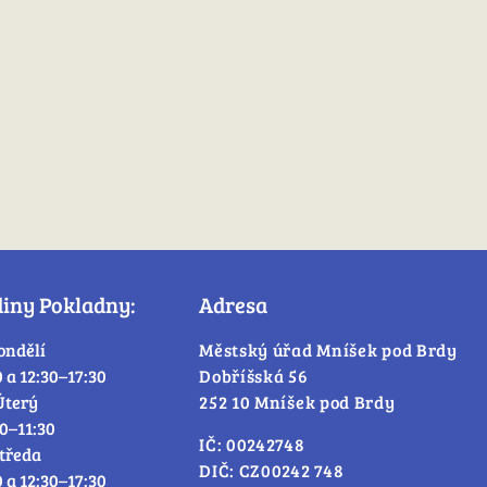
diny Pokladny:
Adresa
ondělí
Městský úřad Mníšek pod Brdy
0 a 12:30–17:30
Dobříšská 56
Úterý
252 10 Mníšek pod Brdy
30–11:30
IČ: 00242748
tředa
DIČ: CZ00242 748
0 a 12:30–17:30