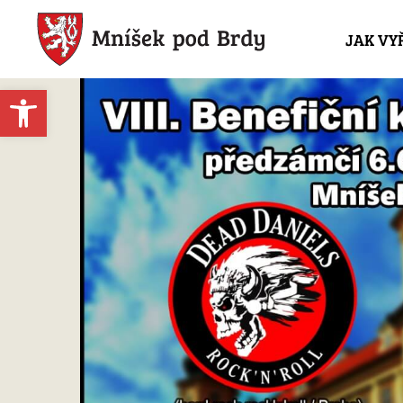
JAK VY
Open toolbar