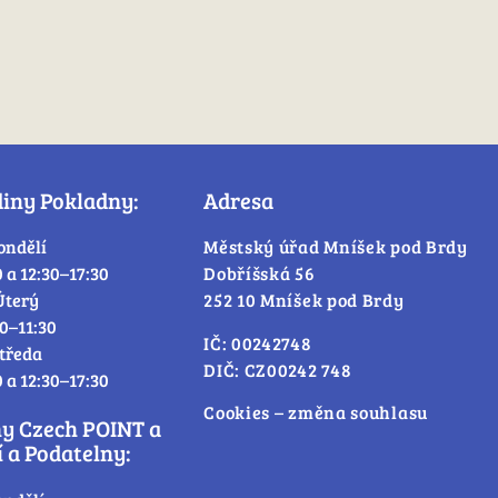
diny Pokladny:
Adresa
ondělí
Městský úřad Mníšek pod Brdy
0 a 12:30–17:30
Dobříšská 56
Úterý
252 10 Mníšek pod Brdy
30–11:30
IČ: 00242748
tředa
DIČ: CZ00242 748
0 a 12:30–17:30
Cookies – změna souhlasu
ny Czech POINT a
 a Podatelny: