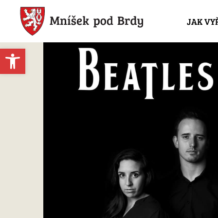
JAK VY
Open toolbar