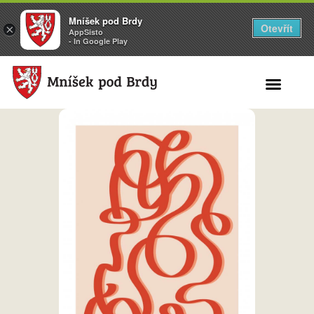
Mníšek pod Brdy
Otevřít
×
AppSisto
- In Google Play
Search for: