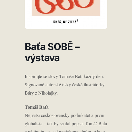
Baťa SOBĚ –
výstava
Inspirujte se slovy Tomáše Bati každý den.
Signované autorské tisky české ilustrátorky
Báry z Nikolajky.
Tomáš Baťa
Největší československý podnikatel a první
globalista – tak by se dal popsat Tomáš Baťa
a už tím by se stal nepřekonatelným. Ale to