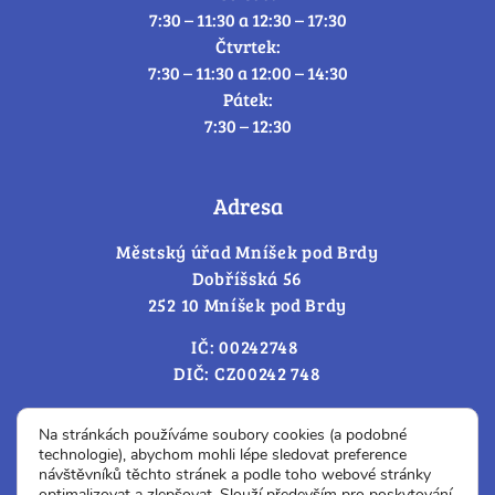
7:30 – 11:30 a 12:30 – 17:30
Čtvrtek:
7:30 – 11:30 a 12:00 – 14:30
Pátek:
7:30 – 12:30
Adresa
Městský úřad Mníšek pod Brdy
Dobříšská 56
252 10 Mníšek pod Brdy
IČ: 00242748
DIČ: CZ00242 748
Cookies – změna souhlasu
Na stránkách používáme soubory cookies (a podobné
technologie), abychom mohli lépe sledovat preference
návštěvníků těchto stránek a podle toho webové stránky
optimalizovat a zlepšovat. Slouží především pro poskytování