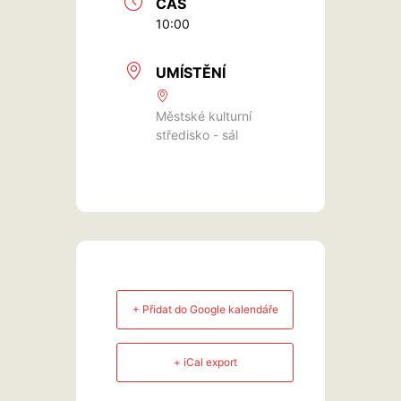
ČAS
10:00
UMÍSTĚNÍ
Městské kulturní
středisko - sál
+ Přidat do Google kalendáře
+ iCal export