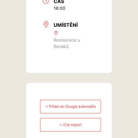
ČAS
16:00
UMÍSTĚNÍ
Restaurace u
Benáků
+ Přidat do Google kalendáře
+ iCal export