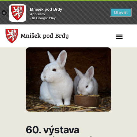
Mníšek pod Brdy
Otevřít
×
AppSisto
- In Google Play
Search for:
60. výstava