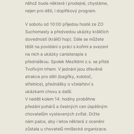
něhož bude některé i prodejné, chystáme,
nejen pro děti, i doplňkový program.
V sobotu od 10:00 přijedou hosté ze ZO
Suchomasty a předvedou ukázky králičích
dovedností (králičí hop). Dále se můžete
těšit na povídání o práci s koňmi a svezení
na nich a ukázky canisterapie s
přednáškou. Spolek Mezilidmi z.s. se přidá
Tvořivým trhem. V jednání jsou dřevěné
atrakce pro děti (bagříky, kolotoč,
střelnice), přednášky o včelařství s
ukázkami chovu a další.
V neděli kolem 14. hodiny proběhne
předání pohárů a čestných cen úspěšným
chovatelům vystavených zvířat. Držte
nám palce, aby i letos některá z ocenění
zůstala u chovatelů mníšecké organizace.