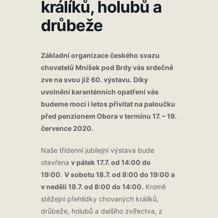
králíků, holubů a
drůbeže
Základní organizace českého svazu
chovatelů Mníšek pod Brdy vás srdečně
zve na svou již 60. výstavu. Díky
uvolnění karanténních opatření vás
budeme moci i letos přivítat na paloučku
před penzionem Obora v termínu 17. – 19.
července 2020.
Naše třídenní jubilejní výstava bude
otevřena
v pátek 17.7. od 14:00 do
19:00
.
V sobotu 18.7. od 8:00 do 19:00 a
v neděli 19.7. od 8:00 do 14:00.
Kromě
stěžejní přehlídky chovaných králíků,
drůbeže, holubů a dalšího zvířectva, z