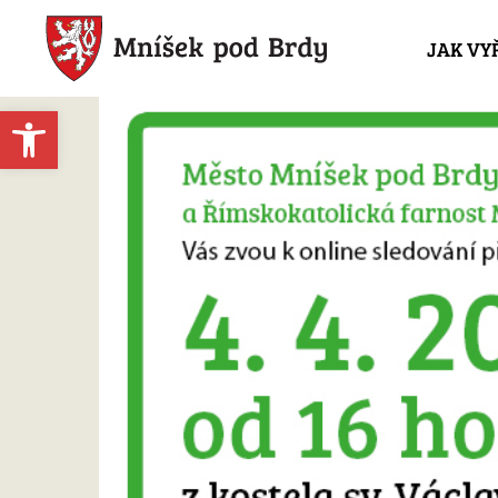
JAK VY
Open toolbar