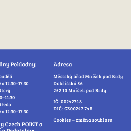
diny Pokladny:
Adresa
ondělí
Městský úřad Mníšek pod Brdy
0 a 12:30–17:30
Dobříšská 56
Úterý
252 10 Mníšek pod Brdy
30–11:30
IČ: 00242748
tředa
DIČ: CZ00242 748
0 a 12:30–17:30
Cookies – změna souhlasu
ny Czech POINT a
 a Podatelny: