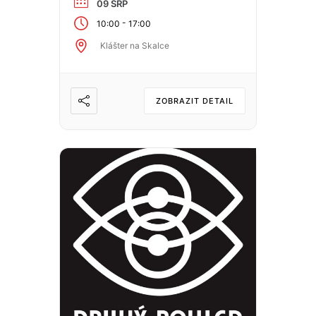
09 SRP
-
10:00
17:00
Klášter na Skalce
ZOBRAZIT DETAIL