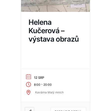
Helena
Kučerová –
výstava obrazů
12 SRP
-
8:00
20:00
Kavárna Malý mnich