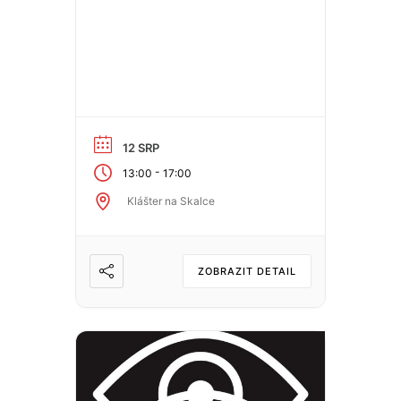
12 SRP
-
13:00
17:00
Klášter na Skalce
ZOBRAZIT DETAIL