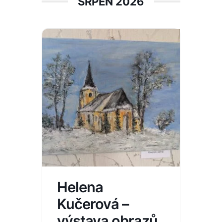
SRPEN 2026
Helena
Kučerová –
výstava obrazů