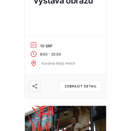
výstava obrazů
10 SRP
-
8:00
20:00
Kavárna Malý mnich
ZOBRAZIT DETAIL