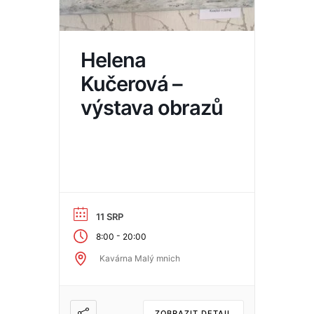
Helena
Kučerová –
výstava obrazů
11 SRP
-
8:00
20:00
Kavárna Malý mnich
ZOBRAZIT DETAIL