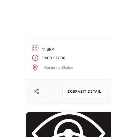
11 SRP
-
13:00
17:00
Klášter na Skalce
ZOBRAZIT DETAIL