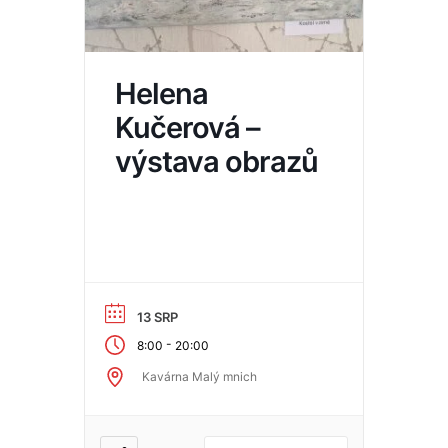
Helena
Kučerová –
výstava obrazů
13 SRP
-
8:00
20:00
Kavárna Malý mnich