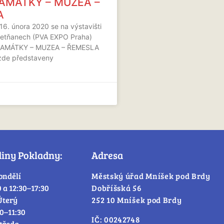
 PAMÁTKY – MUZEA –
A
16. února 2020 se na výstavišti
Letňanech (PVA EXPO Praha)
 PAMÁTKY – MUZEA – ŘEMESLA
zde představeny
diny Pokladny:
Adresa
ondělí
Městský úřad Mníšek pod Brdy
0 a 12:30–17:30
Dobříšská 56
Úterý
252 10 Mníšek pod Brdy
30–11:30
IČ: 00242748
tředa