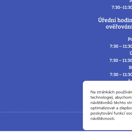
7:30–11:3
Úřední hodi
ověřování
P
7:30 – 11:3
Ú
7:30 – 11:3
S
7:30 – 11:3
Č
7:30 – 11:3
Na stránkách používá
P
technologie), abychom 
7:3
návštěvníků těchto st
optimalizovat a zlepšo
poskytování funkcí soc
návštěvnosti.