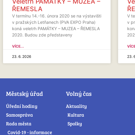
Veletrh PAMÁTKY – MUZEA –
Ve
ŘEMESLA
Ř
V termínu 14.-16. února 2020 se na výstavišti
V te
v pražských Letňanech (PVA EXPO Praha)
v p
koná veletrh PAMÁTKY – MUZEA – ŘEMESLA
kon
2020. Budou zde představeny
202
VÍCE...
VÍCE
23. 6. 2026
23. 
Městský úřad
Volný čas
Úřední hodiny
Aktuality
Samospráva
Kultura
Rada města
Spolky
Covid-19 - informace