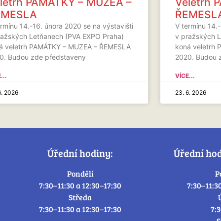
letrh PAMÁTKY – MUZEA –
Veletrh
EMESLA
ŘEMESL
rmínu 14.-16. února 2020 se na výstavišti
V termínu 14.-
ražských Letňanech (PVA EXPO Praha)
v pražských 
á veletrh PAMÁTKY – MUZEA – ŘEMESLA
koná veletrh
0. Budou zde představeny
2020. Budou 
...
VÍCE...
6. 2026
23. 6. 2026
Úřední hodiny:
Úřední ho
Pondělí
P
7:30–11:30 a 12:30–17:30
7:30–11:3
Středa
7:30–11:30 a 12:30–17:30
7:
S