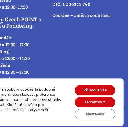
DIČ: CZ00242 748
0 a 12:30–17:30
Cookies – změna souhlasu
ny Czech POINT a
 a Podatelny:
ondělí:
0 a 12:30 – 17:30
terý:
0 a 12:00 – 14:30
tředa:
0 a 12:30 – 17:30
tvrtek:
0 a 12:00 – 14:30
me soubory cookies (a podobné
Přijmout vše
átek:
mohli lépe sledovat preference
0 – 12:30
ránek a podle toho webové stránky
Odmítnout
vat. Slouží především pro
iálních médií a analýze naší
Nastavení
© Všechna práva vyhrazena.