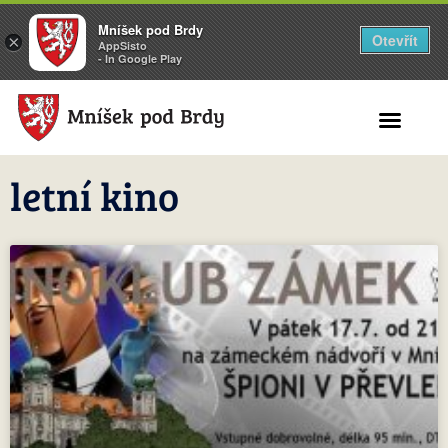
Mníšek pod Brdy
Otevřít
×
AppSisto
- In Google Play
Search for:
letní kino