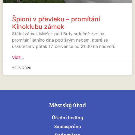
Špioni v převleku – promítání
Kinoklubu zámek
Státní zámek Mníšek pod Brdy srdečně zve na
promítání letního kina pod širým nebem, které se
uskuteční v pátek 17. července od 21:30 na nádvoří.
VÍCE...
23. 6. 2026
Městský úřad
Úřední hodiny
Samospráva
Rada města