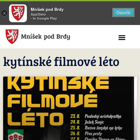
Mníšek pod Brdy
Otevřít
×
AppSisto
- In Google Play
Search for:
kytínské filmové léto