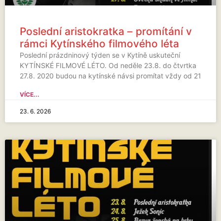
Poslední aristokratka – promítání v
rámci Kytínského filmového léta
Poslední prázdninový týden se v Kytíně uskuteční
KYTÍNSKÉ FILMOVÉ LÉTO. Od neděle 23.8. do čtvrtka
27.8. 2020 budou na kytínské návsi promítat vždy od 21
VÍCE...
23. 6. 2026