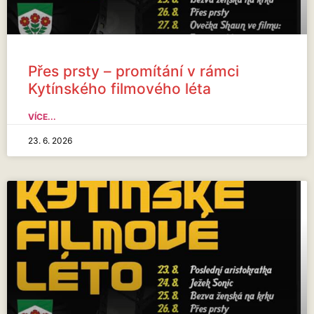
Přes prsty – promítání v rámci
Kytínského filmového léta
VÍCE...
23. 6. 2026