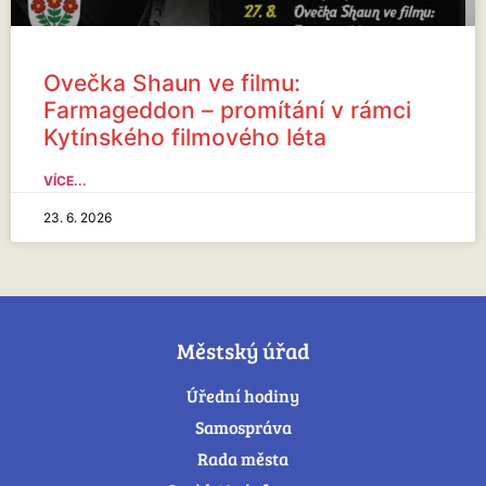
Ovečka Shaun ve filmu:
Farmageddon – promítání v rámci
Kytínského filmového léta
VÍCE...
23. 6. 2026
Městský úřad
Úřední hodiny
Samospráva
Rada města