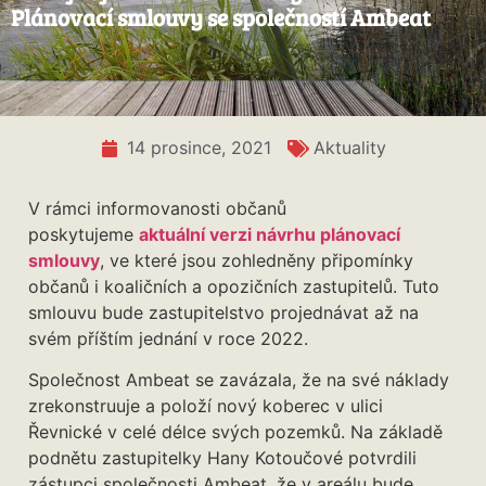
Plánovací smlouvy se společností Ambeat
14 prosince, 2021
Aktuality
V rámci informovanosti občanů
poskytujeme
aktuální verzi návrhu plánovací
smlouvy
, ve které jsou zohledněny připomínky
občanů i koaličních a opozičních zastupitelů. Tuto
smlouvu bude zastupitelstvo projednávat až na
svém příštím jednání v roce 2022.
Společnost Ambeat se zavázala, že na své náklady
zrekonstruuje a položí nový koberec v ulici
Řevnické v celé délce svých pozemků. Na základě
podnětu zastupitelky Hany Kotoučové potvrdili
zástupci společnosti Ambeat, že v areálu bude