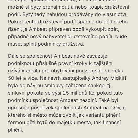
možné si byty pronajmout a nebo koupit družstevní
podíl. Byty tedy nebudou prodávány do vlastnictví.
Pokud tento družstevní podíl spadne do dědického
řízení, je Ambeat připraven podíl vykoupit zpět,
případně nový nabyvatel družstevního podílu bude
muset splnit podmínky družstva.
Dále se společnost Ambeat nově zavazuje
podniknout příslušné právní kroky k zajištění
užívání areálu pro ubytování pouze osob ve věku
50 let a více. Na návrh zastupitelky Andrey Midkiff
byla do návrhu smlouvy zařazena sankce, tj.
smluvní pokuta ve výši 25 milionů Kč, pokud tuto
podmínku společnost Ambeat nesplní. Také byl
upřesněn příspěvek společnosti Ambeat na ČOV, u
kterého si město může zvolit jak variantu plnění
formou pěti bytů do majetku města, tak finanční
plnění.