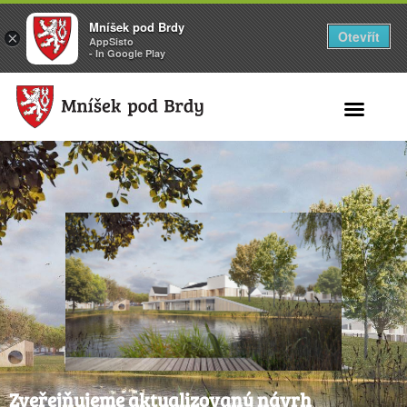
Mníšek pod Brdy
Otevřít
×
AppSisto
- In Google Play
Search for:
Zveřejňujeme aktualizovaný návrh