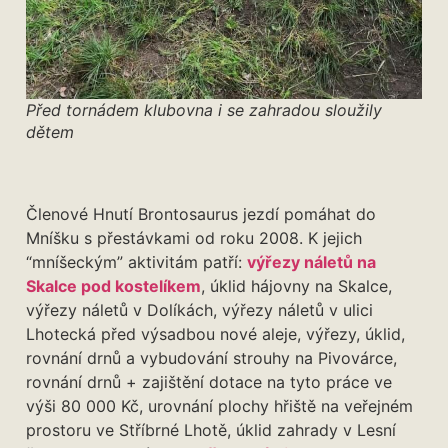
Před tornádem klubovna i se zahradou sloužily
dětem
Členové Hnutí Brontosaurus jezdí pomáhat do
Mníšku s přestávkami od roku 2008. K jejich
“mníšeckým” aktivitám patří:
výřezy náletů na
Skalce pod kostelíkem
, úklid hájovny na Skalce,
výřezy náletů v Dolíkách, výřezy náletů v ulici
Lhotecká před výsadbou nové aleje, výřezy, úklid,
rovnání drnů a vybudování strouhy na Pivovárce,
rovnání drnů + zajištění dotace na tyto práce ve
výši 80 000 Kč, urovnání plochy hřiště na veřejném
prostoru ve Stříbrné Lhotě, úklid zahrady v Lesní