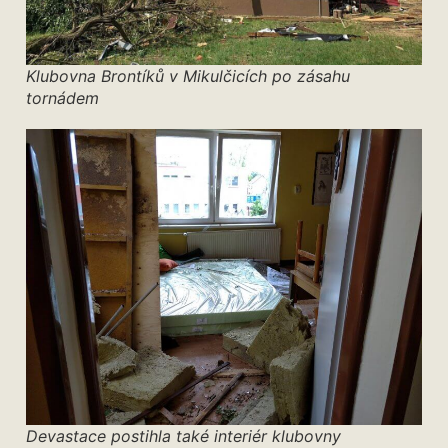
Klubovna Brontíků v Mikulčicích po zásahu
tornádem
Devastace postihla také interiér klubovny