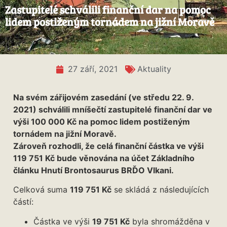
Zastupitelé schválili finanční dar na pomoc
lidem postiženým tornádem na jižní Moravě
27 září, 2021
Aktuality
Na svém zářijovém zasedání (ve středu 22. 9.
2021) schválili mníšečtí zastupitelé finanční dar ve
výši 100 000 Kč na pomoc lidem postiženým
tornádem na jižní Moravě.
Zároveň rozhodli, že celá finanční částka ve výši
119 751 Kč bude věnována na účet Základního
článku Hnutí Brontosaurus BRĎO Vlkani.
Celková suma
119 751 Kč
se skládá z následujících
částí:
Částka ve výši
19 751 Kč
byla shromážděna v