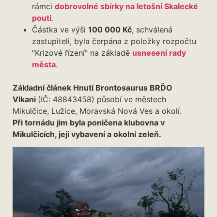
rámci
dobrovolné sbírky na letošní Skalecké
pouti
.
Částka ve výši
100 000 Kč
, schválená
zastupiteli, byla čerpána z položky rozpočtu
“Krizové řízení” na základě
usnesení rady
města
.
Základní článek Hnutí Brontosaurus BRĎO
Vlkani
(IČ: 48843458) působí ve městech
Mikulčice, Lužice, Moravská Nová Ves a okolí.
Při tornádu jim byla poničena klubovna v
Mikulčicích, její vybavení a okolní zeleň.