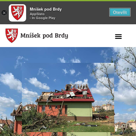
Mníšek pod Brdy
Otevřít
×
AppSisto
- In Google Play
Search for: