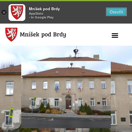
Mníšek pod Brdy
Otevřít
×
AppSisto
- In Google Play
Search for: