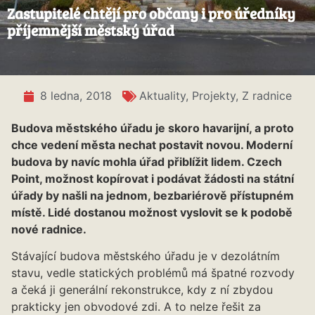
Zastupitelé chtějí pro občany i pro úředníky
příjemnější městský úřad
8 ledna, 2018
Aktuality
,
Projekty
,
Z radnice
Budova městského úřadu je skoro havarijní, a proto
chce vedení města nechat postavit novou. Moderní
budova by navíc mohla úřad přiblížit lidem. Czech
Point, možnost kopírovat i podávat žádosti na státní
úřady by našli na jednom, bezbariérově přístupném
místě. Lidé dostanou možnost vyslovit se k podobě
nové radnice.
Stávající budova městského úřadu je v dezolátním
stavu, vedle statických problémů má špatné rozvody
a čeká ji generální rekonstrukce, kdy z ní zbydou
prakticky jen obvodové zdi. A to nelze řešit za