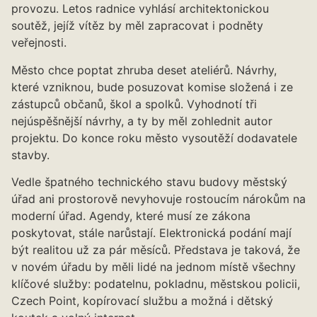
provozu. Letos radnice vyhlásí architektonickou
soutěž, jejíž vítěz by měl zapracovat i podněty
veřejnosti.
Město chce poptat zhruba deset ateliérů. Návrhy,
které vzniknou, bude posuzovat komise složená i ze
zástupců občanů, škol a spolků. Vyhodnotí tři
nejúspěšnější návrhy, a ty by měl zohlednit autor
projektu. Do konce roku město vysoutěží dodavatele
stavby.
Vedle špatného technického stavu budovy městský
úřad ani prostorově nevyhovuje rostoucím nárokům na
moderní úřad. Agendy, které musí ze zákona
poskytovat, stále narůstají. Elektronická podání mají
být realitou už za pár měsíců. Představa je taková, že
v novém úřadu by měli lidé na jednom místě všechny
klíčové služby: podatelnu, pokladnu, městskou policii,
Czech Point, kopírovací službu a možná i dětský