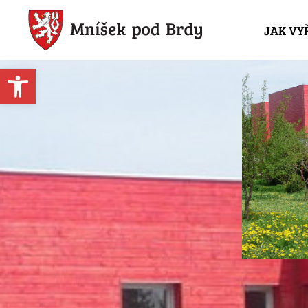
JAK VY
Open toolbar