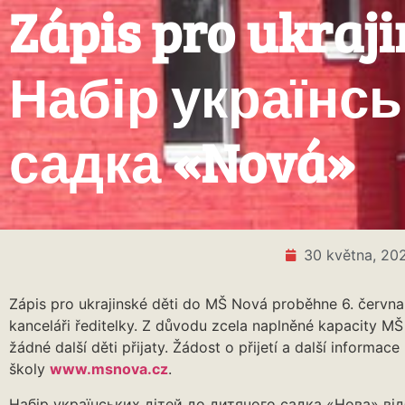
Zápis pro ukraj
Набір українсь
садка «Nová»
30 května, 20
Zápis pro ukrajinské děti do MŠ Nová proběhne 6. června
kanceláři ředitelky. Z důvodu zcela naplněné kapacity 
žádné další děti přijaty. Žádost o přijetí a další informac
školy
www.msnova.cz
.
Набір українських дітей до дитячого садка «Нова» ві