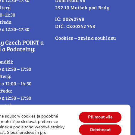
0 a 12:30–17:30
Dobříšská 56
Úterý
252 10 Mníšek pod Brdy
30–11:30
IČ: 00242748
tředa
DIČ: CZ00242 748
0 a 12:30–17:30
Cookies – změna souhlasu
ny Czech POINT a
 a Podatelny:
ondělí:
0 a 12:30 – 17:30
terý:
0 a 12:00 – 14:30
tředa:
0 a 12:30 – 17:30
tvrtek:
0 a 12:00 – 14:30
me soubory cookies (a podobné
Přijmout vše
átek:
mohli lépe sledovat preference
0 – 12:30
ránek a podle toho webové stránky
Odmítnout
vat. Slouží především pro