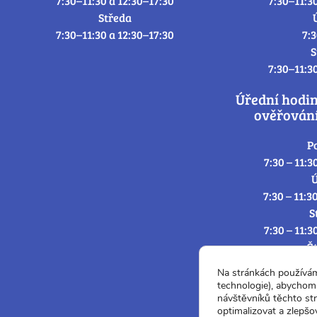
7:30–11:30 a 12:30–17:30
7:30–11:3
Středa
7:30–11:30 a 12:30–17:30
7:
S
7:30–11:3
Úřední hodi
ověřování
P
7:30 – 11:3
Ú
7:30 – 11:3
S
7:30 – 11:3
Č
7:30 – 11:3
Na stránkách používá
P
technologie), abychom 
7:3
návštěvníků těchto st
optimalizovat a zlepšo