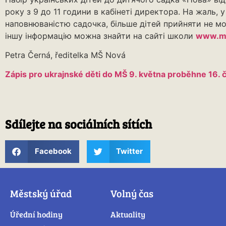
року з 9 до 11 години в кабінеті директора. На жаль, у
наповнюваністю садочка, більше дітей прийняти не мо
іншу інформацію можна знайти на сайті школи
www.m
Petra Černá, ředitelka MŠ Nová
Zápis pro ukrajnské děti do MŠ 9. května proběhne 16. 
Sdílejte na sociálních sítích
Facebook
Twitter
Městský úřad
Volný čas
Úřední hodiny
Aktuality