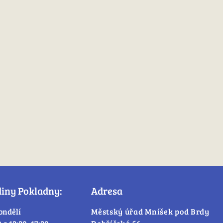
diny Pokladny:
Adresa
ondělí
Městský úřad Mníšek pod Brdy