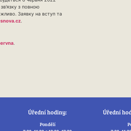
 зв’язку з повною
жливо. Заявку на вступ та
snova.cz
.
června
.
Úřední hodiny:
Úřední ho
Pondělí
P