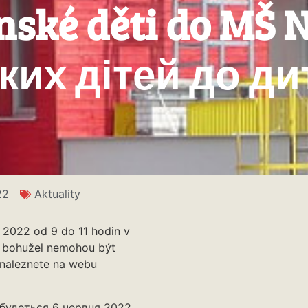
inské děti do MŠ 
ких дітей до д
22
Aktuality
 2022 od 9 do 11 hodin v
MŠ bohužel nemohou být
e naleznete na webu
дбудеться 6 червня 2022