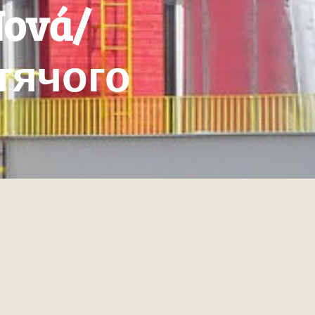
Nová/
итячого