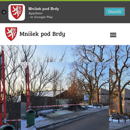
Mníšek pod Brdy
Otevřít
×
AppSisto
- In Google Play
Search for: