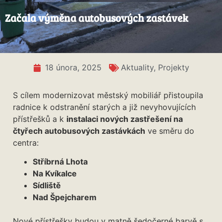
Začala výměna autobusových zastávek
18 února, 2025
Aktuality
,
Projekty
S cílem modernizovat městský mobiliář přistoupila
radnice k odstranění starých a již nevyhovujících
přístřešků a k
instalaci nových zastřešení na
čtyřech autobusových zastávkách
ve směru do
centra:
Stříbrná Lhota
Na Kvíkalce
Sídliště
Nad Špejcharem
Nové přístřešky budou v matně šedočerné barvě s