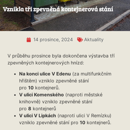
Vznikla tři zpevněná kontejnerová stání
14 prosince, 2024
Aktuality
V průběhu prosince byla dokončena výstavba tří
zpevněných kontejnerových hnízd:
Na konci ulice V Edenu
(za multifunkčním
hřištěm) vzniklo zpevněné stání
pro
10
kontejnerů.
V ulici Komenského
(naproti městské
knihovně) vzniklo zpevněné stání
pro
8
kontejnerů
V ulici V Lipkách
(naproti ulici V Remízku)
vzniklo zpevněné stání pro
10
kontejnerů.