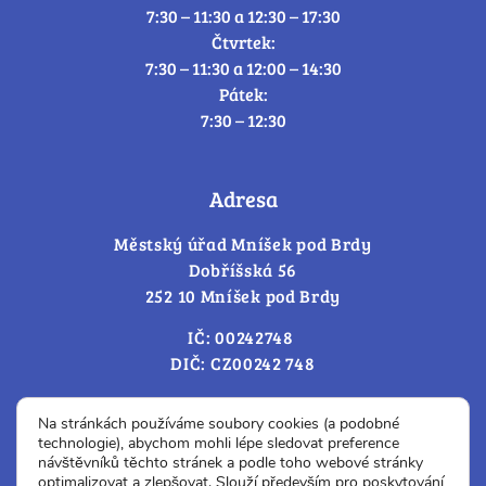
7:30 – 11:30 a 12:30 – 17:30
Čtvrtek:
7:30 – 11:30 a 12:00 – 14:30
Pátek:
7:30 – 12:30
Adresa
Městský úřad Mníšek pod Brdy
Dobříšská 56
252 10 Mníšek pod Brdy
IČ: 00242748
DIČ: CZ00242 748
Cookies – změna souhlasu
Na stránkách používáme soubory cookies (a podobné
technologie), abychom mohli lépe sledovat preference
návštěvníků těchto stránek a podle toho webové stránky
optimalizovat a zlepšovat. Slouží především pro poskytování