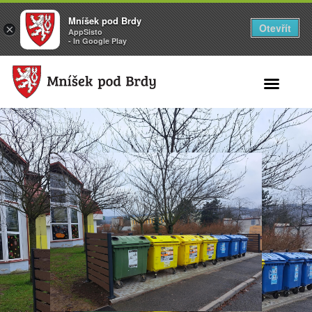
Mníšek pod Brdy
Otevřít
×
AppSisto
- In Google Play
Search for: