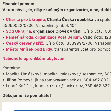
Finanční pomoc:
V tuto chvíli jde, díky zkušeným organizacím, o nejefekt
•
Charita pro Ukrajinu
,
Charita Česká republika
ve spolup
55660022/0800. Variabilní symbol: 104.
•
SOS Ukrajina
, organizace Člověk v tísni.
Číslo účtu: 0
•
Paměť národa, organizace Post Bellum
.
Číslo účtu: 12
•
Český červený kříž
.
Číslo účtu: 333999/2700. Variabiln
•
Město Mníšek pod Brdy
, transparentní účet pro pomo
Nabídněte uprchlíkům ubytování.
Kontakty:
• Monika Umlášková, monika.umlaskova@seznam.cz, 60
• Jiřina Romová, jirina.romova@mnisek.cz, 604 482 892
• Luboš Kožíšek, lubos.kozisek@mnisek.cz, 739 452 837
Děkujeme, že pomáháte!