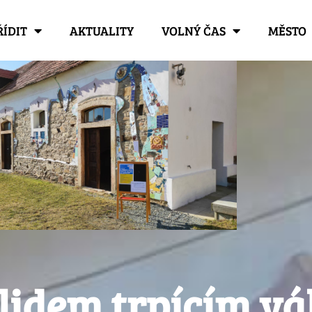
ŘÍDIT
AKTUALITY
VOLNÝ ČAS
MĚSTO
lidem trpícím vá