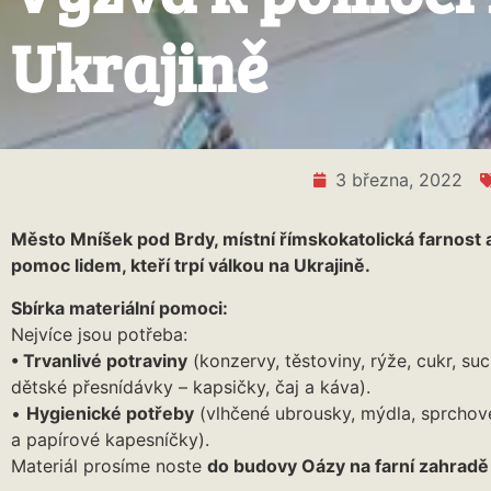
Ukrajině
3 března, 2022
Město Mníšek pod Brdy, místní římskokatolická farnost a 
pomoc lidem, kteří trpí válkou na Ukrajině.
Sbírka materiální pomoci:
Nejvíce jsou potřeba:
• Trvanlivé potraviny
(konzervy, těstoviny, rýže, cukr, such
dětské přesnídávky – kapsičky, čaj a káva).
•
Hygienické potřeby
(vlhčené ubrousky, mýdla, sprchov
a papírové kapesníčky).
Materiál prosíme noste
do budovy Oázy na farní zahrad