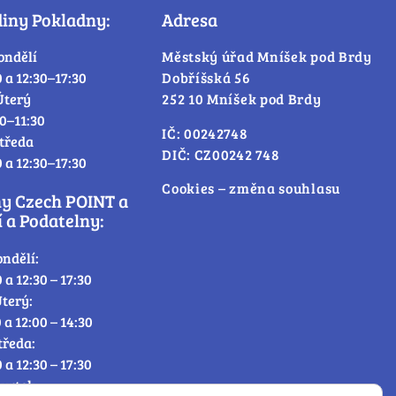
diny Pokladny:
Adresa
ondělí
Městský úřad Mníšek pod Brdy
0 a 12:30–17:30
Dobříšská 56
Úterý
252 10 Mníšek pod Brdy
30–11:30
IČ: 00242748
tředa
DIČ: CZ00242 748
0 a 12:30–17:30
Cookies – změna souhlasu
ny Czech POINT a
 a Podatelny:
ondělí:
0 a 12:30 – 17:30
terý:
0 a 12:00 – 14:30
tředa:
0 a 12:30 – 17:30
tvrtek: