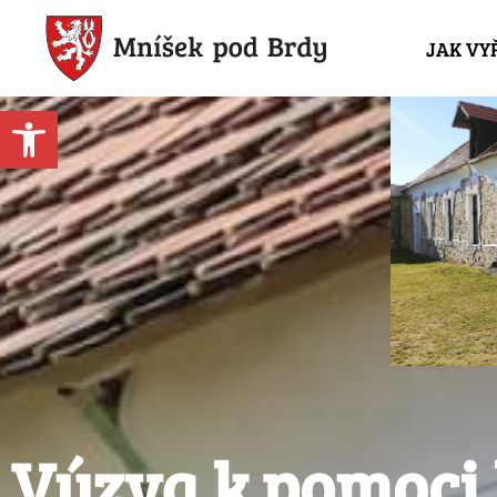
JAK VY
Open toolbar
Výzva k pomoci 