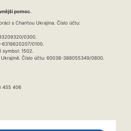
ivnější pomoc.
ráci s Charitou Ukrajina. Číslo účtu:
093209320/0300.
3-6318620207/0100.
í symbol: 1502.
c Ukrajině. Číslo účtu: 60038-388055349/0800.
3 455 406