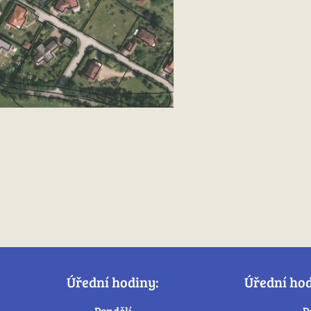
Úřední hodiny:
Úřední ho
Pondělí
P