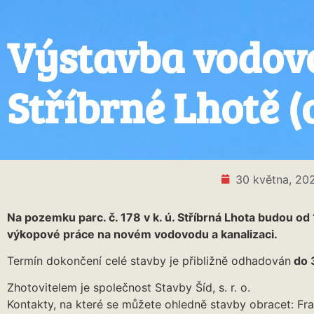
Výstavba vodovo
Stříbrné Lhotě (o
30 května, 20
Na pozemku parc. č. 178 v k. ú. Stříbrná Lhota budou od 
výkopové práce na novém vodovodu a kanalizaci.
Termín dokončení celé stavby je přibližně odhadován
do 
Zhotovitelem je společnost Stavby Šíd, s. r. o.
Kontakty, na které se můžete ohledně stavby obracet: Fr