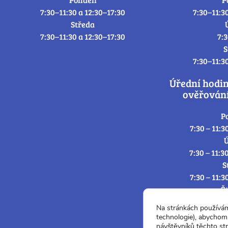
7:30–11:30 a 12:30–17:30
7:30–11:3
Středa
7:30–11:30 a 12:30–17:30
7:
S
7:30–11:3
Úřední hodi
ověřování
P
7:30 – 11:3
Ú
7:30 – 11:3
S
7:30 – 11:3
Č
7:30 – 11:3
Na stránkách používá
P
technologie), abychom 
7:3
návštěvníků těchto st