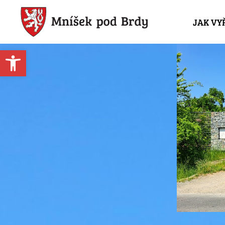
JAK VY
Open toolbar