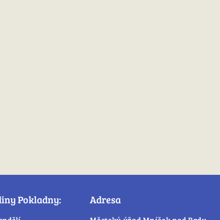
diny Pokladny:
Adresa
ondělí
Městský úřad Mníšek pod Brdy