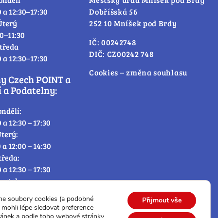
0 a 12:30–17:30
Dobříšská 56
Úterý
252 10 Mníšek pod Brdy
30–11:30
IČ: 00242748
tředa
DIČ: CZ00242 748
0 a 12:30–17:30
Cookies – změna souhlasu
ny Czech POINT a
 a Podatelny:
ondělí:
0 a 12:30 – 17:30
terý:
0 a 12:00 – 14:30
tředa:
0 a 12:30 – 17:30
tvrtek:
0 a 12:00 – 14:30
me soubory cookies (a podobné
Přijmout vše
átek:
mohli lépe sledovat preference
0 – 12:30
ránek a podle toho webové stránky