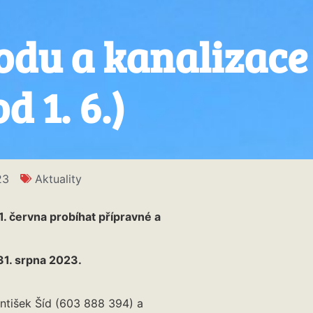
du a kanalizace
d 1. 6.)
23
Aktuality
1. června probíhat přípravné a
31. srpna 2023.
antišek Šíd (603 888 394) a