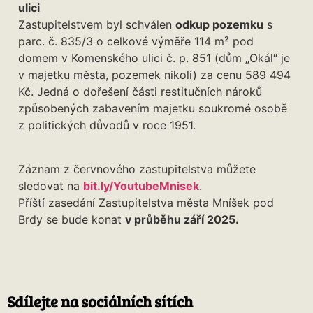
ulici
Zastupitelstvem byl schválen
odkup pozemku
s
parc. č. 835/3 o celkové výměře 114 m² pod
domem v Komenského ulici č. p. 851 (dům „Okál“ je
v majetku města, pozemek nikoli) za cenu 589 494
Kč. Jedná o dořešení části restitučních nároků
způsobených zabavením majetku soukromé osobě
z politických důvodů v roce 1951.
Záznam z červnového zastupitelstva můžete
sledovat na
bit.ly/YoutubeMnisek
.
Příští zasedání Zastupitelstva města Mníšek pod
Brdy se bude konat
v průběhu září 2025.
Sdílejte na sociálních sítích