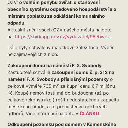
OZV:
o volném pohybu zvířat, o stanovení
obecního systému odpadového hospodářství a o
místním poplatku za odkládání komunálního
odpadu.
Aktuální znění všech OZV našeho města najdete
na:
https://sbirkapp.gov.cz/vydavatel/96ebwrs
.
Dále byly schváleny majetkové záležitosti. Výběr
nejzajímavějších z nich:
Zakoupení domu na náměstí F. X. Svobody
Zastupitelé schválili
zakoupení domu č. p. 212 na
náměstí F. X. Svobody s příslušnými pozemky
o
celkové výměře 735 m² za kupní cenu 6,7 miliónu
Kč. Koupě nemovitosti má do budoucna (až po
celkové rekonstrukci) řešit nedostatečnou kapacitu
městského úřadu, a to přemístěním některých
odborů. Více informací najdete v
ČLÁNKU
.
Odkoupení pozemku pod domem v Komenského