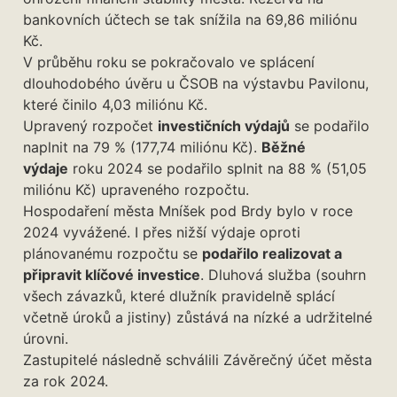
bankovních účtech se tak snížila na 69,86 miliónu
Kč.
V průběhu roku se pokračovalo ve splácení
dlouhodobého úvěru u ČSOB na výstavbu Pavilonu,
které činilo 4,03 miliónu Kč.
Upravený rozpočet
investičních výdajů
se podařilo
naplnit na 79 % (177,74 miliónu Kč).
Běžné
výdaje
roku 2024 se podařilo splnit na 88 % (51,05
miliónu Kč) upraveného rozpočtu.
Hospodaření města Mníšek pod Brdy bylo v roce
2024 vyvážené. I přes nižší výdaje oproti
plánovanému rozpočtu se
podařilo realizovat a
připravit klíčové investice
. Dluhová služba (souhrn
všech závazků, které dlužník pravidelně splácí
včetně úroků a jistiny) zůstává na nízké a udržitelné
úrovni.
Zastupitelé následně schválili Závěrečný účet města
za rok 2024.