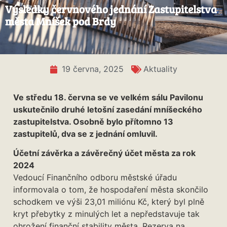
Výsledky červnového jednání Zastupitelstva
města Mníšek pod Brdy
19 června, 2025
Aktuality
Ve středu 18. června se ve velkém sálu Pavilonu
uskutečnilo druhé letošní zasedání mníšeckého
zastupitelstva. Osobně bylo přítomno 13
zastupitelů, dva se z jednání omluvil.
Účetní závěrka a závěrečný účet města za rok
2024
Vedoucí Finančního odboru městské úřadu
informovala o tom, že hospodaření města skončilo
schodkem ve výši 23,01 miliónu Kč, který byl plně
kryt přebytky z minulých let a nepředstavuje tak
ohrožení finanční stability města. Rezerva na