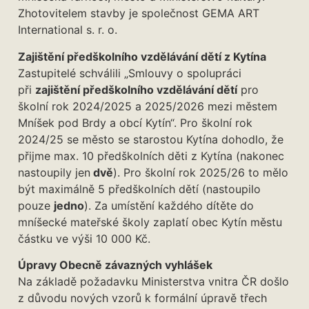
Zhotovitelem stavby je společnost GEMA ART
International s. r. o.
Zajištění předškolního vzdělávání dětí z Kytína
Zastupitelé schválili „Smlouvy o spolupráci
při
zajištění předškolního vzdělávání dětí
pro
školní rok 2024/2025 a 2025/2026 mezi městem
Mníšek pod Brdy a obcí Kytín“. Pro školní rok
2024/25 se město se starostou Kytína dohodlo, že
přijme max. 10 předškolních děti z Kytína (nakonec
nastoupily jen
dvě
). Pro školní rok 2025/26 to mělo
být maximálně 5 předškolních dětí (nastoupilo
pouze
jedno
). Za umístění každého dítěte do
mníšecké mateřské školy zaplatí obec Kytín městu
částku ve výši 10 000 Kč.
Úpravy Obecně závazných vyhlášek
Na základě požadavku Ministerstva vnitra ČR došlo
z důvodu nových vzorů k formální úpravě třech