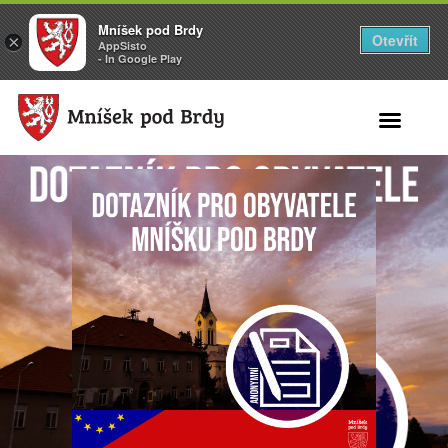
Mníšek pod Brdy
Otevřít
×
AppSisto
- In Google Play
Search for: