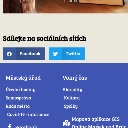
Sdílejte na sociálních sítích
Facebook
Twitter
Městský úřad
Volný čas
Úřední hodiny
Aktuality
Samospráva
Kultura
Rada města
Spolky
Covid-19 - informace
Mapová aplikace GIS
Online Mníšek pod Brdy
Facebook