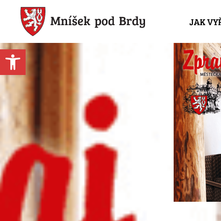
JAK VY
Open toolbar