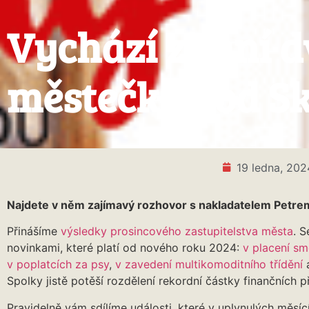
Vychází zimní d
městečka pod S
19 ledna, 202
Najdete v něm zajímavý rozhovor s nakladatelem Petr
Přinášíme
výsledky prosincového zastupitelstva města
. 
novinkami, které platí od nového roku 2024:
v placení s
v poplatcích za psy
,
v zavedení multikomoditního třídění
a
Spolky jistě potěší rozdělení rekordní částky finančních př
Pravidelně vám sdílíme události, které v uplynulých měsící