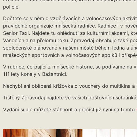
policie.
Dočtete se v něm o vzdělávacích a volnočasových aktivit
pravidelně organizuje mníšecká radnice. Radnice i v nové
Senior Taxi. Najdete tu ohlédnutí za kulturními akcemi, kt
Vánocích a na přelomu roku. Zpravodaj obsahuje také poz
společenské plánované v našem městě během ledna a únor
mníšeckých sportovních a volnočasových spolků i příspě
V rubrice, čerpající z mníšecké historie, se podíváme na 
111 lety konaly v Bažantnici.
Nechybí ani oblíbená křížovka o vouchery do multikina a
Tištěný Zpravodaj najdete ve vašich poštovních schránkác
Vydání si ale můžete stáhnout a přečíst již nyní na tomto