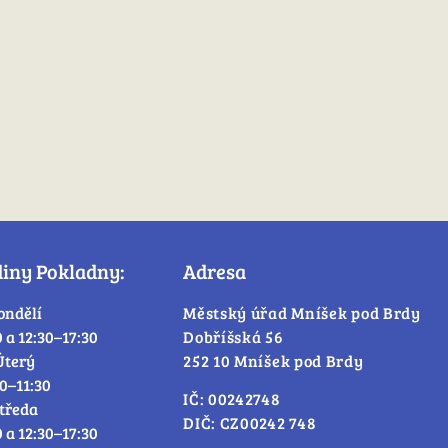
diny Pokladny:
Adresa
ondělí
Městský úřad Mníšek pod Brdy
0 a 12:30–17:30
Dobříšská 56
Úterý
252 10 Mníšek pod Brdy
30–11:30
IČ: 00242748
tředa
DIČ: CZ00242 748
0 a 12:30–17:30