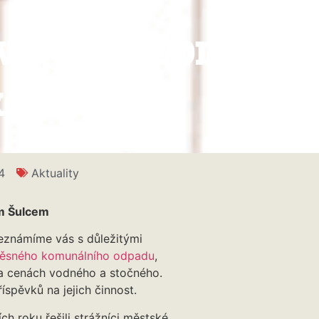
vojčíslo Zpravod
kalkou
4
Aktuality
em Šulcem
Seznámíme vás s důležitými
měsného komunálního odpadu
,
 cenách vodného a stočného.
íspěvků na jejich činnost.
ch roku řešili strážníci městské