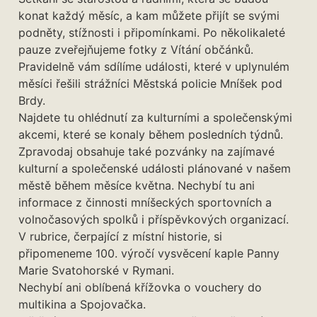
konat každý měsíc, a kam můžete přijít se svými
podněty, stížnosti i připomínkami. Po několikaleté
pauze zveřejňujeme fotky z Vítání občánků.
Pravidelně vám sdílíme události, které v uplynulém
měsíci řešili strážníci Městská policie Mníšek pod
Brdy.
Najdete tu ohlédnutí za kulturními a společenskými
akcemi, které se konaly během posledních týdnů.
Zpravodaj obsahuje také pozvánky na zajímavé
kulturní a společenské události plánované v našem
městě během měsíce května. Nechybí tu ani
informace z činnosti mníšeckých sportovních a
volnočasových spolků i příspěvkových organizací.
V rubrice, čerpající z místní historie, si
připomeneme 100. výročí vysvěcení kaple Panny
Marie Svatohorské v Rymani.
Nechybí ani oblíbená křížovka o vouchery do
multikina a Spojovačka.