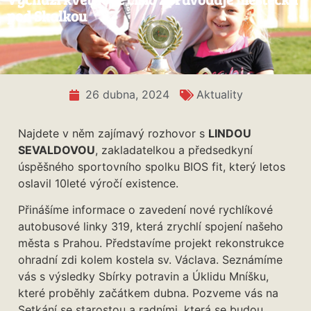
pod Skalkou
26 dubna, 2024
Aktuality
Najdete v něm zajímavý rozhovor s
LINDOU
SEVALDOVOU
, zakladatelkou a předsedkyní
úspěšného sportovního spolku BIOS fit, který letos
oslavil 10leté výročí existence.
Přinášíme informace o zavedení nové rychlíkové
autobusové linky 319, která zrychlí spojení našeho
města s Prahou. Představíme projekt rekonstrukce
ohradní zdi kolem kostela sv. Václava. Seznámíme
vás s výsledky Sbírky potravin a Úklidu Mníšku,
které proběhly začátkem dubna. Pozveme vás na
Setkání se starostou a radními, která se budou