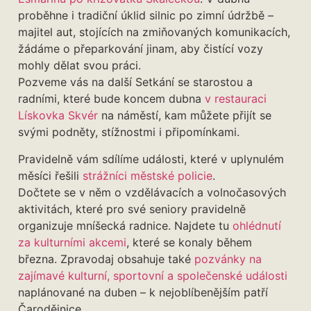
proběhne i tradiční úklid silnic po zimní údržbě –
majitel aut, stojících na zmiňovaných komunikacích,
žádáme o přeparkování jinam, aby čistící vozy
mohly dělat svou práci.
Pozveme vás na další Setkání se starostou a
radními, které bude koncem dubna
v restauraci
Lískovka Skvér
na náměstí, kam můžete přijít se
svými podněty, stížnostmi i připomínkami.
Pravidelně vám sdílíme události, které v uplynulém
měsíci řešili
strážníci městské policie
.
Dočtete se v něm o vzdělávacích a volnočasových
aktivitách, které pro své seniory pravidelně
organizuje mníšecká radnice. Najdete tu
ohlédnutí
za kulturními akcemi
, které se konaly během
března. Zpravodaj obsahuje také
pozvánky na
zajímavé kulturní, sportovní a společenské události
naplánované na duben – k nejoblíbenějším patří
Čarodějnice.