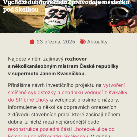
Vychází dubnové číslo Zpravodaje městečka
pod Skalkou
23 března, 2025
Aktuality
Najdete v něm zajímavý
rozhovor
s několikanásobným mistrem České republiky
v supermoto Janem Kvasničkou.
Přinášíme návrh investičního projektu na
vytvoření
smíšené cyklostezky a chodníku vedoucí z Kvíkalky
do Stříbrné Lhoty
a veřejnost prosíme o názory.
Informujeme o několika dopravních omezeních
z důvodu stavebních prací, které začínají během
dubna, z nichž mezi nejnáročnější bude
rekonstrukce poslední části Lhotecké ulice od
Esmarinu po křižovatku Skaleckou
. V dubnu