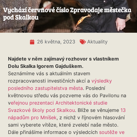
Vychází červnové číslo Zpravodaje městečka
pod Skalkou
26 května, 2023
Aktuality
Najdete v něm zajímavý rozhovor s vlastníkem
Dolu Skalka Igorem Gajduškem.
Seznámíme vás s aktuálním stavem
rozpracovanosti investičních akcí a
výsledky
posledního zastupitelstva města
. Poslední
květnovou středu vás pozveme vás do Pavilonu na
v
eřejnou prezentaci Architektonické studie
Svazkové školy pod Skalkou
. Blíže se věnujeme
13
nápadům pro Mníšek
, z nichž v říjnovém hlasování
sami vyberete vítěze, které zvelebí naše město.
Dále přinášíme informace o výsledcích
soutěže ve