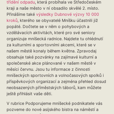
třídění odpadu
, která probíhala ve Středočeském
kraji a naše město v ní obsadilo skvělé 2. místo.
Přinášíme také
výsledky Dubnové výzvy 10 000
kroků
, kterého se obyvatelé Mníšku účastnili již
popáté. Dočtete se v něm o pohybových a
vzdělávacích aktivitách, které pro své seniory
organizuje mníšecká radnice. Najdete tu ohlédnutí
za kulturními a sportovními akcemi, které se v
našem městě konaly během května. Zpravodaj
obsahuje také pozvánky na zajímavé kulturní a
společenské akce plánované v našem městě v
měsíci červnu. Jsou tu informace z činnosti
mníšeckých sportovních a volnočasových spolků i
příspěvkových organizací a zejména přehled dosud
neobsazených příměstských táborů, kam můžete
ještě přihlásit vaše děti.
V rubrice Podporujeme mníšecké podnikatele vás
pozveme do nové asijského bistra na náměstí a