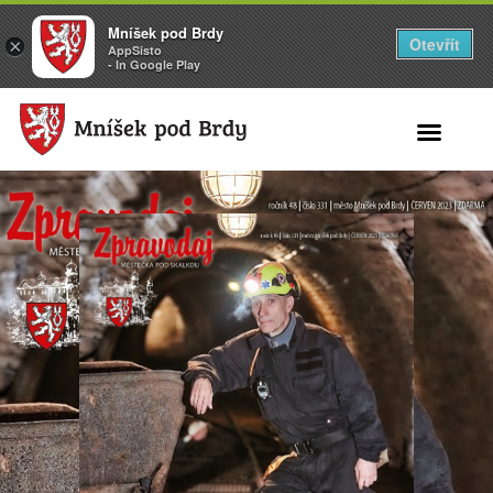
Mníšek pod Brdy
Otevřít
×
AppSisto
- In Google Play
Search for: