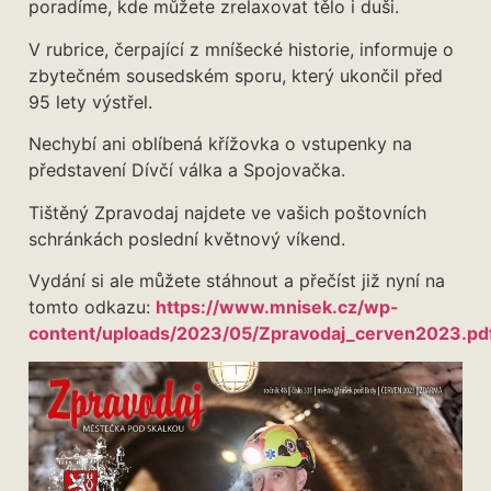
poradíme, kde můžete zrelaxovat tělo i duši.
V rubrice, čerpající z mníšecké historie, informuje o
zbytečném sousedském sporu, který ukončil před
95 lety výstřel.
Nechybí ani oblíbená křížovka o vstupenky na
představení Dívčí válka a Spojovačka.
Tištěný Zpravodaj najdete ve vašich poštovních
schránkách poslední květnový víkend.
Vydání si ale můžete stáhnout a přečíst již nyní na
tomto odkazu:
https://www.mnisek.cz/wp-
content/uploads/2023/05/Zpravodaj_cerven2023.pd