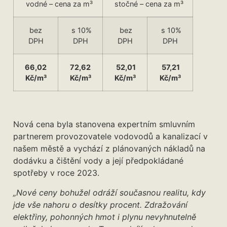
vodné – cena za m³
stočné – cena za m³
bez
s 10%
bez
s 10%
DPH
DPH
DPH
DPH
66,02
72,62
52,01
57,21
Kč/m³
Kč/m³
Kč/m³
Kč/m³
Nová cena byla stanovena expertním smluvním
partnerem provozovatele vodovodů a kanalizací v
našem městě a vychází z plánovaných nákladů na
dodávku a čištění vody a její předpokládané
spotřeby v roce 2023.
„Nové ceny bohužel odráží současnou realitu, kdy
jde vše nahoru o desítky procent. Zdražování
elektřiny, pohonných hmot i plynu nevyhnutelně