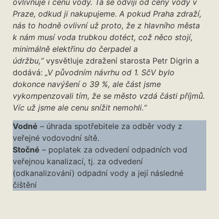
ovlivňuje i cenu vody.
Ta se odvíjí
od ceny vody v
Praze, odkud ji nakupujeme
.
A pokud Praha zdraží,
nás to hodně ovlivní už proto, že z hlavního města
k nám musí voda trubkou dotéct, což něco stojí,
minimálně elektřinu do čerpadel a
údržbu,“
vysvětluje zdražení starosta Petr Digrin a
dodává:
„V původním návrhu od 1. SčV bylo
dokonce navýšení o 39 %, ale část jsme
vykompenzovali tím, že se město vzdá části příjmů.
Víc už jsme ale cenu snížit nemohli.“
Vodné
– úhrada spotřebitele za odběr vody z
veřejné vodovodní sítě.
Stočné
– poplatek za odvedení odpadních vod
veřejnou kanalizací, tj. za odvedení
(odkanalizování) odpadní vody a její následné
čištění