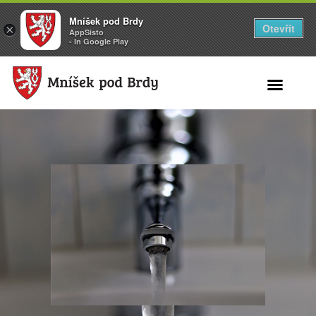
Mníšek pod Brdy
Otevřít
×
AppSisto
- In Google Play
Search for: