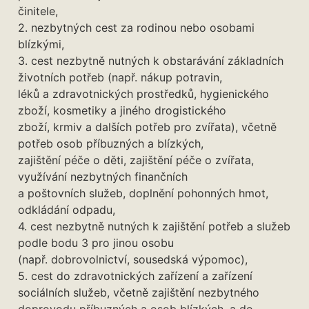
činitele,
2. nezbytných cest za rodinou nebo osobami
blízkými,
3. cest nezbytně nutných k obstarávání základních
životních potřeb (např. nákup potravin,
léků a zdravotnických prostředků, hygienického
zboží, kosmetiky a jiného drogistického
zboží, krmiv a dalších potřeb pro zvířata), včetně
potřeb osob příbuzných a blízkých,
zajištění péče o děti, zajištění péče o zvířata,
využívání nezbytných finančních
a poštovních služeb, doplnění pohonných hmot,
odkládání odpadu,
4. cest nezbytně nutných k zajištění potřeb a služeb
podle bodu 3 pro jinou osobu
(např. dobrovolnictví, sousedská výpomoc),
5. cest do zdravotnických zařízení a zařízení
sociálních služeb, včetně zajištění nezbytného
doprovodu příbuzných a osob blízkých, a do