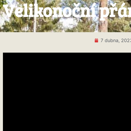
Velikonoční přá
7 dubna, 202