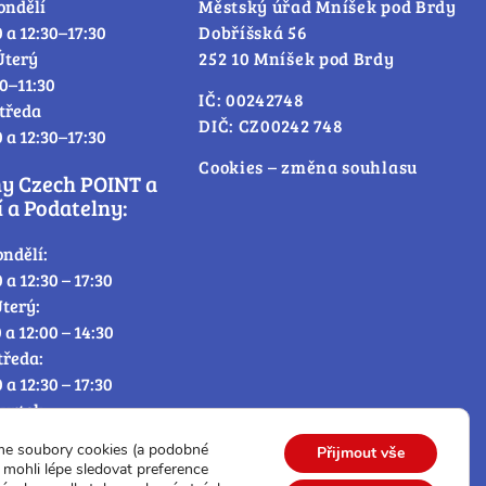
ondělí
Městský úřad Mníšek pod Brdy
0 a 12:30–17:30
Dobříšská 56
Úterý
252 10 Mníšek pod Brdy
30–11:30
IČ: 00242748
tředa
DIČ: CZ00242 748
0 a 12:30–17:30
Cookies – změna souhlasu
ny Czech POINT a
 a Podatelny:
ondělí:
0 a 12:30 – 17:30
terý:
0 a 12:00 – 14:30
tředa:
0 a 12:30 – 17:30
tvrtek:
0 a 12:00 – 14:30
me soubory cookies (a podobné
Přijmout vše
átek:
mohli lépe sledovat preference