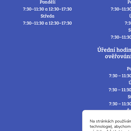
Pondělí
P
7:30–11:30 a 12:30–17:30
7:30–11:3
Středa
7:30–11:30 a 12:30–17:30
7:
S
7:30–11:3
Úřední hodi
ověřování
P
7:30 – 11:3
Ú
7:30 – 11:3
S
7:30 – 11:3
Č
7:30 – 11:3
Na stránkách používá
P
technologie), abychom 