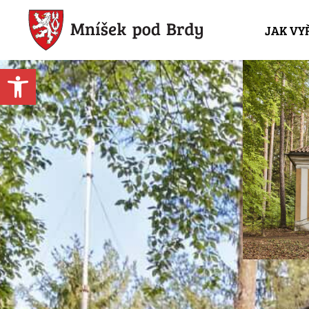
JAK VY
Open toolbar