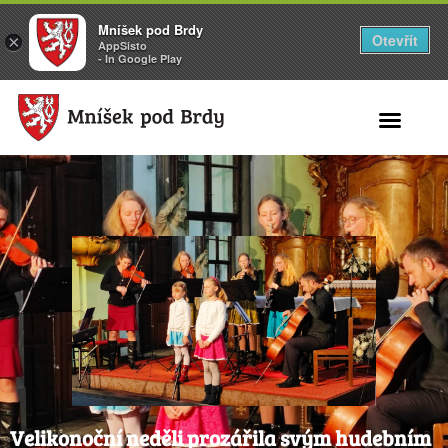
Mníšek pod Brdy
Otevřít
×
AppSisto
- In Google Play
Search for:
Velikonoční neděli prozářila svým hudebním