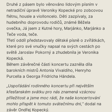
Druhé z pásem bylo věnováno lidovým písním v
netradiční úpravě Veroniky Kopecké pro zobcovou
flétnu, housle a violloncelo. Děti zazpívaly, za
hudebního doprovodu rodičů, známé Běžela
ovečka, Já jsem z Kutné hory, Marjánko, Marjánko a
Teče voda, teče.
Třetí oddíl představovaly dětské písně o zvířátkách,
které pro své vnučky napsal na svých cestách po
světě Jaroslav Pokorný a zhudebnila je Veronika
Kopecká.
Během závěrečné části koncertu zazněla díla
barokních mistrů Antonia Vivaldiho, Henryho
Purcella a Georga Fridricha Händela.
„Uspořádání rodinného koncertu při největším
křesťanském svátku pro nás znamená vzácnou
příležitost a jsme moc rádi, že naše koncertování
mohlo přispět k tomuto svátečnímu dni,“
dodal na
závěr Ondřej Kopecký.