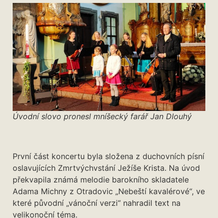
Úvodní slovo pronesl mníšecký farář Jan Dlouhý
První část koncertu byla složena z duchovních písní
oslavujících Zmrtvýchvstání Ježíše Krista. Na úvod
překvapila známá melodie barokního skladatele
Adama Michny z Otradovic „Nebeští kavalérové“, ve
které původní „vánoční verzi“ nahradil text na
velikonoční téma.