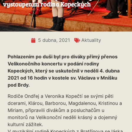
vystoupením rodina Kopeckých
5 dubna, 2021
Aktuality
Pohlazením po duši byl pro diváky přímý přenos
Velikonočního koncertu v podání rodiny
Kopeckých, který se uskutečnil v neděli 4. dubna
2021 od 16 hodin v kostele sv. Václava v Mníšku
pod Brdy.
Rodiče Ondřej a Veronika Kopečtí se svými pěti
dcerami, Klárou, Barborou, Magdalenou, Kristinou a
Miriam, připravili divákům a posluchačům u
monitorů na Velikonoční neděli krásný a dojemný
kulturní zážitek.
V muzikální rodině Kopeckých z Bratřínova se láska