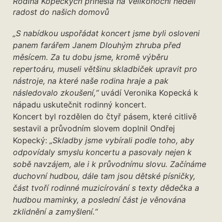
Rodina Kopeckých přinesla na Velikonoční neděli
radost do našich domovů
„S nabídkou uspořádat koncert jsme byli osloveni
panem farářem Janem Dlouhým zhruba před
měsícem. Za tu dobu jsme, kromě výběru
repertoáru, museli většinu skladbiček upravit pro
nástroje, na které naše rodina hraje a pak
následovalo zkoušení,“
uvádí Veronika Kopecká k
nápadu uskutečnit rodinný koncert.
Koncert byl rozdělen do čtyř pásem, které citlivě
sestavil a průvodním slovem doplnil Ondřej
Kopecký:
„Skladby jsme vybírali podle toho, aby
odpovídaly smyslu koncertu a pasovaly nejen k
sobě navzájem, ale i k průvodnímu slovu. Začínáme
duchovní hudbou, dále tam jsou dětské písničky,
část tvoří rodinné muzicírování s texty dědečka a
hudbou maminky, a poslední část je věnována
zklidnění a zamyšlení.“